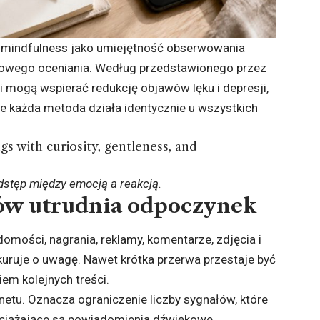
je mindfulness jako umiejętność obserwowania
stowego oceniania. Według przedstawionego przez
i mogą wspierać redukcję objawów lęku i depresji,
ie każda metoda działa identycznie u wszystkich
gs with curiosity, gentleness, and
dstęp między emocją a reakcją.
ów utrudnia odpoczynek
omości, nagrania, reklamy, komentarze, zdjęcia i
nkuruje o uwagę. Nawet krótka przerwa przestaje być
em kolejnych treści.
rnetu. Oznacza ograniczenie liczby sygnałów, które
bciążające są powiadomienia dźwiękowe,