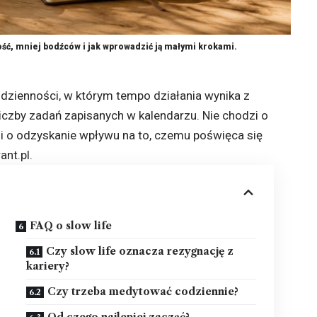
ność, mniej bodźców i jak wprowadzić ją małymi krokami.
dzienności, w którym tempo działania wynika z
 liczby zadań zapisanych w kalendarzu. Nie chodzi o
dzi o odzyskanie wpływu na to, czemu poświęca się
ant.pl
.
FAQ o slow life
Czy slow life oznacza rezygnację z
kariery?
Czy trzeba medytować codziennie?
Od czego najlepiej zacząć?