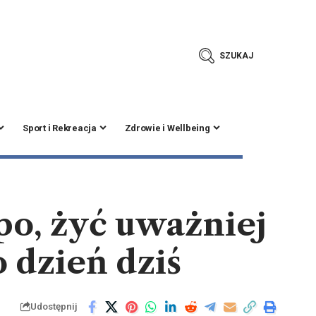
SZUKAJ
Sport i Rekreacja
Zdrowie i Wellbeing
mpo, żyć uważniej
 dzień dziś
Udostępnij