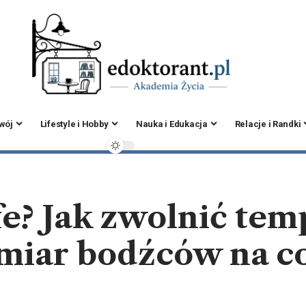
zwój
Lifestyle i Hobby
Nauka i Edukacja
Relacje i Randki
ife? Jak zwolnić te
miar bodźców na co