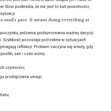
dei Slow
podkreśla, że nie jest to kult powolności,
sytuacji.
 snail’s pace. It means doing everything at
oczynku, jedzenia, podejmowania ważnej decyzji
. Szybkość pozostaje potrzebna w sytuacjach
wymagają refleksji. Problem zaczyna się wtedy, gdy
osiłki, sen i czas wolny.
ch czynności;
go przełączania uwagi;
tatu;