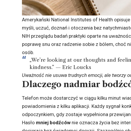
Amerykański National Institutes of Health opisu
myśli, uczuć, doznań i otoczenia bez natychmia
NIH przeglądu badań praktyki oparte na uważnośc
poprawę snu oraz radzenie sobie z bólem, choć n
osób.
„We’re looking at our thoughts and feelin
kindness.” — Eric Loucks
Uważność nie usuwa trudnych emocji, ale tworzy o
Dlaczego nadmiar bodźc
Telefon może dostarczyć w ciągu kilku minut wiad
powiadomienia z kilku aplikacji. Każdy sygnał ko
odpoczynkiem, gdy zostaje wypełniona przewijani
Hasło
mniej bodźców
nie oznacza życia bez inte
docierają bez świadomej decyzji. Szczególnie o