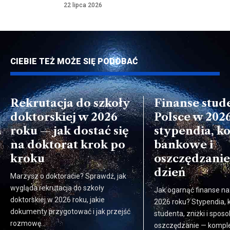
22 lipca 2026
CIEBIE TEŻ MOŻE SIĘ PODOBAĆ
Rekrutacja do szkoły
Finanse stud
doktorskiej w 2026
Polsce w 202
roku — jak dostać się
stypendia, k
na doktorat krok po
bankowe i
kroku
oszczędzanie
dzień
Marzysz o doktoracie? Sprawdź, jak
wygląda rekrutacja do szkoły
Jak ogarnąć finanse na
doktorskiej w 2026 roku, jakie
2026 roku? Stypendia, 
dokumenty przygotować i jak przejść
studenta, zniżki i spos
rozmowę…
oszczędzanie — komple