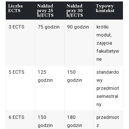
Liczba
Nakład
Nakład
Typowy
ECTS
przy 25
przy 30
kontekst
h/ECTS
h/ECTS
3 ECTS
75 godzin
90 godzin
krótki
moduł,
zajęcia
fakultatyw
ne
5 ECTS
125
150
standardo
godzin
godzin
wy
przedmiot
semestral
ny
6 ECTS
150
180
przedmiot
godzin
godzin
z