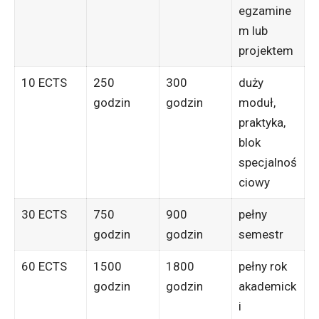
egzamine
m lub
projektem
10 ECTS
250
300
duży
godzin
godzin
moduł,
praktyka,
blok
specjalnoś
ciowy
30 ECTS
750
900
pełny
godzin
godzin
semestr
60 ECTS
1500
1800
pełny rok
godzin
godzin
akademick
i