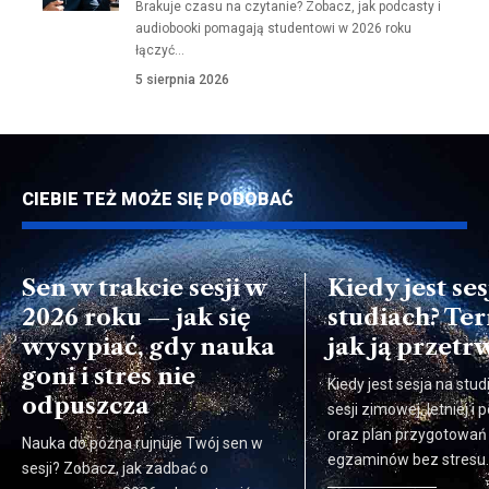
Brakuje czasu na czytanie? Zobacz, jak podcasty i
audiobooki pomagają studentowi w 2026 roku
łączyć…
5 sierpnia 2026
CIEBIE TEŻ MOŻE SIĘ PODOBAĆ
Sen w trakcie sesji w
Kiedy jest ses
2026 roku — jak się
studiach? Ter
wysypiać, gdy nauka
jak ją przetr
goni i stres nie
Kiedy jest sesja na stud
odpuszcza
sesji zimowej, letniej 
oraz plan przygotowań
Nauka do późna rujnuje Twój sen w
egzaminów bez stresu.
sesji? Zobacz, jak zadbać o