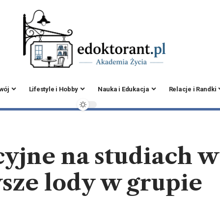
zwój
Lifestyle i Hobby
Nauka i Edukacja
Relacje i Randki
yjne na studiach w
sze lody w grupie