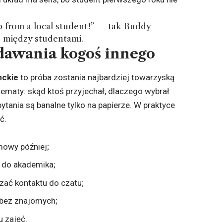
p from a local student!” — tak Buddy
 między studentami.
udawania kogoś innego
nckie
to próba zostania najbardziej towarzyską
tematy: skąd ktoś przyjechał, dlaczego wybrał
 pytania są banalne tylko na papierze. W praktyce
ć.
mowy później;
 do akademika;
czać kontaktu do czatu;
 bez znajomych;
 zajęć.