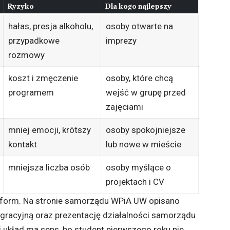
Ryzyko
Dla kogo najlepszy
hałas, presja alkoholu,
osoby otwarte na
przypadkowe
imprezy
rozmowy
koszt i zmęczenie
osoby, które chcą
programem
wejść w grupę przed
zajęciami
mniej emocji, krótszy
osoby spokojniejsze
kontakt
lub nowe w mieście
mniejsza liczba osób
osoby myślące o
projektach i CV
a form. Na stronie samorządu WPiA UW opisano
egracyjną oraz prezentację działalności samorządu
i układ ma sens, bo student pierwszego roku nie