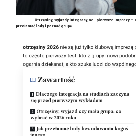
Otrzęsiny, wyjazdy integracyjne i pierwsze imprezy — z
przełamać lody i poznać grupę.
otrzęsiny 2026
nie są już tylko klubową imprezą
to często pierwszy test: kto z grupy mówi podobn
ogarnia dziekanat, a kto szuka ludzi do wspólneg
Zawartość
Dlaczego integracja na studiach zaczyna
się przed pierwszym wykładem
Otrzęsiny, wyjazd czy mała grupa: co
wybrać w 2026 roku
Jak przełamać lody bez udawania kogoś
innego