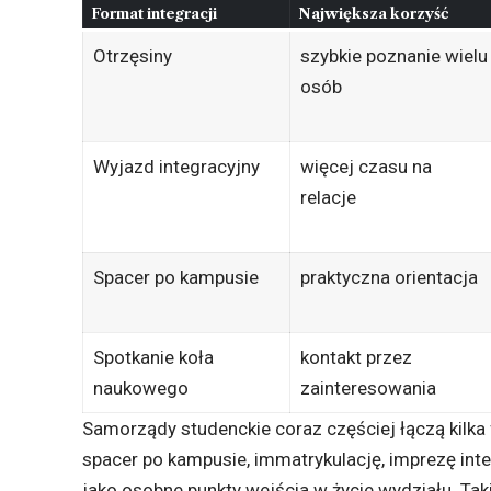
Format integracji
Największa korzyść
Otrzęsiny
szybkie poznanie wielu
osób
Wyjazd integracyjny
więcej czasu na
relacje
Spacer po kampusie
praktyczna orientacja
Spotkanie koła
kontakt przez
naukowego
zainteresowania
Samorządy studenckie coraz częściej łączą kilk
spacer po kampusie, immatrykulację, imprezę int
jako osobne punkty wejścia w życie wydziału. Tak