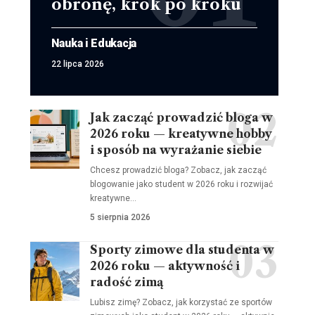
obronę, krok po kroku
Nauka i Edukacja
22 lipca 2026
Jak zacząć prowadzić bloga w
2026 roku — kreatywne hobby
i sposób na wyrażanie siebie
Chcesz prowadzić bloga? Zobacz, jak zacząć
blogowanie jako student w 2026 roku i rozwijać
kreatywne…
5 sierpnia 2026
Sporty zimowe dla studenta w
2026 roku — aktywność i
radość zimą
Lubisz zimę? Zobacz, jak korzystać ze sportów