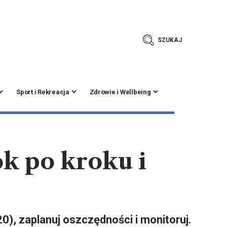
SZUKAJ
Sport i Rekreacja
Zdrowie i Wellbeing
k po kroku i
0), zaplanuj oszczędności i monitoruj.