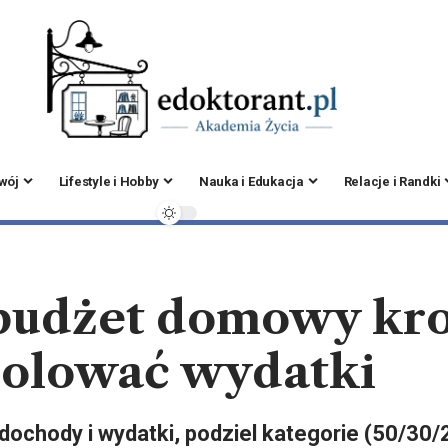
zwój
Lifestyle i Hobby
Nauka i Edukacja
Relacje i Randki
budżet domowy kro
rolować wydatki
ochody i wydatki, podziel kategorie (50/30/2