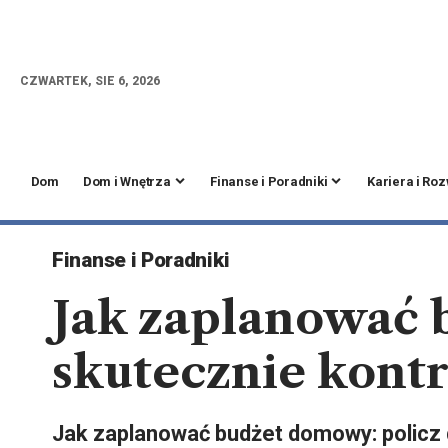
CZWARTEK, SIE 6, 2026
Dom
Dom i Wnętrza
Finanse i Poradniki
Kariera i Ro
Finanse i Poradniki
Jak zaplanować 
skutecznie kont
Jak zaplanować budżet domowy: policz d