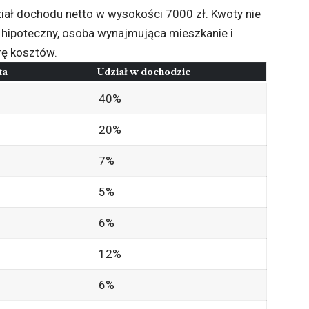
iał dochodu netto w wysokości 7000 zł. Kwoty nie
 hipoteczny, osoba wynajmująca mieszkanie i
rę kosztów.
ta
Udział w dochodzie
40%
20%
7%
5%
6%
12%
6%