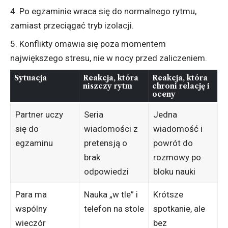
Po egzaminie wraca się do normalnego rytmu,
zamiast przeciągać tryb izolacji.
Konflikty omawia się poza momentem
największego stresu, nie w nocy przed zaliczeniem.
Sytuacja
Reakcja, która
Reakcja, która
niszczy rytm
chroni relację i
oceny
Partner uczy
Seria
Jedna
się do
wiadomości z
wiadomość i
egzaminu
pretensją o
powrót do
brak
rozmowy po
odpowiedzi
bloku nauki
Para ma
Nauka „w tle” i
Krótsze
wspólny
telefon na stole
spotkanie, ale
wieczór
bez