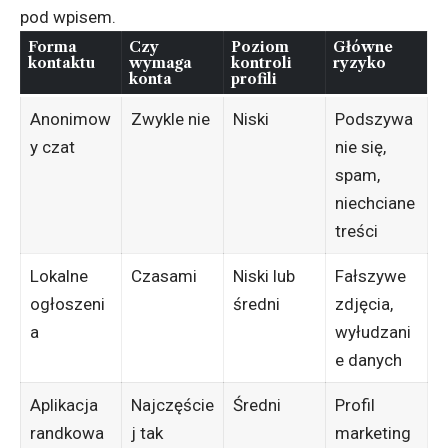
pod wpisem.
Forma
Czy
Poziom
Główne
kontaktu
wymaga
kontroli
ryzyko
konta
profili
Anonimow
Zwykle nie
Niski
Podszywa
y czat
nie się,
spam,
niechciane
treści
Lokalne
Czasami
Niski lub
Fałszywe
ogłoszeni
średni
zdjęcia,
a
wyłudzani
e danych
Aplikacja
Najczęście
Średni
Profil
randkowa
j tak
marketing