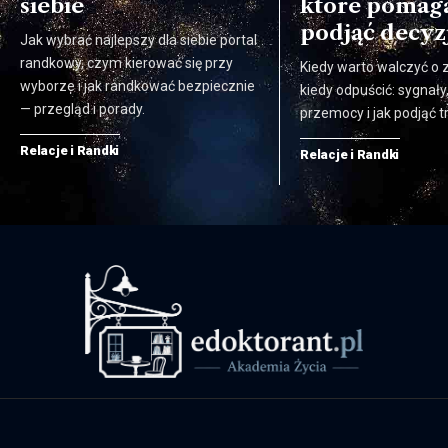
siebie
które pomag
podjąć decyz
Jak wybrać najlepszy dla siebie portal
randkowy, czym kierować się przy
Kiedy warto walczyć o 
wyborze i jak randkować bezpiecznie
kiedy odpuścić: sygnały
— przegląd i porady.
przemocy i jak podjąć t
Relacje i Randki
Relacje i Randki