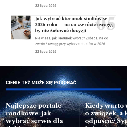
22 lipca 2026
Jak wybrać kierunek studiów w
2026 roku — na co zwrócić uwagę,
by nie żałować decyzji
Nie wiesz, jaki kierunek wybrać? Zobacz, na co
zwrócić uwagę przy wyborze studiów w 2026…
22 lipca 2026
CIEBIE TEŻ MOŻE SIĘ PODOBAĆ
Najlepsze portale
Kiedy warto 
randkowe: jak
o związek, a 
wybrać serwis dla
odpuścić? Sy