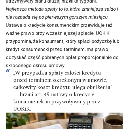
utrzymywały planu dłużej niż kilka tygodni.
Najlepsza metoda spłaty to ta, która zmniejsza saldo i
nie rozpada się po pierwszym gorszym miesiącu.
Ustawa o kredycie konsumenckim przewiduje też
ważne prawo przy wcześniejszej spłacie. UOKiK
przypomina, że konsument, który spłaci pożyczkę lub
kredyt konsumencki przed terminem, ma prawo
odzyskać część pobranych opłat proporcjonalnie do
skróconego okresu umowy.
„W przypadku spłaty całości kredytu
przed terminem określonym w umowie,
całkowity koszt kredytu ulega obniżeniu”
— brzmi art. 49 ustawy o kredycie
konsumenckim przywoływany przez
UOKiK.