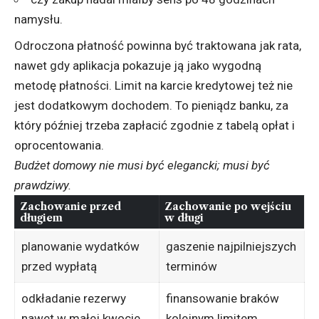
namysłu.
Odroczona płatność powinna być traktowana jak rata,
nawet gdy aplikacja pokazuje ją jako wygodną
metodę płatności. Limit na karcie kredytowej też nie
jest dodatkowym dochodem. To pieniądz banku, za
który później trzeba zapłacić zgodnie z tabelą opłat i
oprocentowania.
Budżet domowy nie musi być elegancki; musi być
prawdziwy.
Zachowanie przed
Zachowanie po wejściu
długiem
w długi
planowanie wydatków
gaszenie najpilniejszych
przed wypłatą
terminów
odkładanie rezerwy
finansowanie braków
nawet w małej kwocie
kolejnym limitem