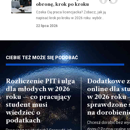
obronę, krok po kroku
Czeka Cię praca licencjacka? Zobacz, jak ją
napisać krok po kroku w 2026 roku: wybór…
22 lipca 2026
CIEBIE TEŻ MOŻE SIĘ PODOBAĆ
Rozliczenie PIT i ulga
Dodatkowe z
dla młodych w 2026
online dla st
roku — co pracujący
w 2026 roku
student musi
sprawdzone 
wiedzieć o
na dorobienie
podatkach
Chcesz dorobić bez wy
domu? Poznaj realne s