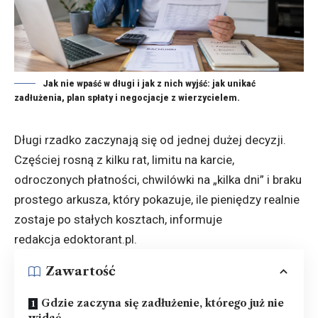
Jak nie wpaść w długi i jak z nich wyjść: jak unikać
zadłużenia, plan spłaty i negocjacje z wierzycielem.
Długi rzadko zaczynają się od jednej dużej decyzji.
Częściej rosną z kilku rat, limitu na karcie,
odroczonych płatności, chwilówki na „kilka dni” i braku
prostego arkusza, który pokazuje, ile pieniędzy realnie
zostaje po stałych kosztach, informuje
redakcja
edoktorant.pl
.
Zawartość
Gdzie zaczyna się zadłużenie, którego już nie
widać