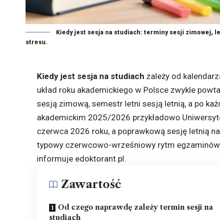
Kiedy jest sesja na studiach: terminy sesji zimowej,
stresu.
Kiedy jest sesja na studiach
zależy od kalendarza
układ roku akademickiego w Polsce zwykle powt
sesją zimową, semestr letni sesją letnią, a po ka
akademickim 2025/2026 przykładowo Uniwersyte
czerwca 2026 roku, a poprawkową sesję letnią na
typowy czerwcowo-wrześniowy rytm egzaminów n
informuje
edoktorant.pl
.
Zawartość
Od czego naprawdę zależy termin sesji na
studiach