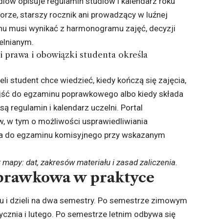
iów opisuje regulamin studiów i kalendarz roku
orze, starszy rocznik ani prowadzący w luźnej
nu musi wynikać z harmonogramu zajęć, decyzji
elnianym.
i prawa i obowiązki studenta określa
li student chce wiedzieć, kiedy kończą się zajęcia,
jść do egzaminu poprawkowego albo kiedy składa
ą regulamin i kalendarz uczelni. Portal
w, w tym o możliwości usprawiedliwiania
nia do egzaminu komisyjnego przy wskazanym
 mapy: dat, zakresów materiału i zasad zaliczenia.
poprawkowa w praktyce
ku i dzieli na dwa semestry. Po semestrze zimowym
ycznia i lutego. Po semestrze letnim odbywa się