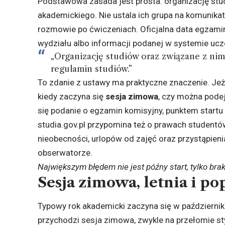
Podstawowa zasada jest prosta: organizację stud
akademickiego. Nie ustala ich grupa na komunikat
rozmowie po ćwiczeniach. Oficjalna data egzami
wydziału albo informacji podanej w systemie ucz
„Organizację studiów oraz związane z nim
regulamin studiów.”
To zdanie z ustawy ma praktyczne znaczenie. Jeże
kiedy zaczyna się
sesja zimowa
, czy można pode
się podanie o egzamin komisyjny, punktem startu s
studia.gov.pl przypomina też o prawach studentó
nieobecności, urlopów od zajęć oraz przystąpie
obserwatorze.
Największym błędem nie jest późny start, tylko brak
Sesja zimowa, letnia i 
Typowy rok akademicki zaczyna się w październi
przychodzi sesja zimowa, zwykle na przełomie st