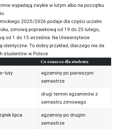
 zimie wypadają zwykle w lutym albo na początku
iu.
emickiego 2025/2026 podaje dla części uczelni
roku, zimową poprawkową od 19 do 25 lutego,
wą od 1 do 15 września. Na Uniwersytecie
 identyczne. To dobry przykład, dlaczego nie da
ch studentów w Polsce.
Co oznacza dla studenta
a–luty
egzaminy po pierwszym
semestrze
drugi termin egzaminów z
semestru zimowego
ątek lipca
egzaminy po drugim
semestrze