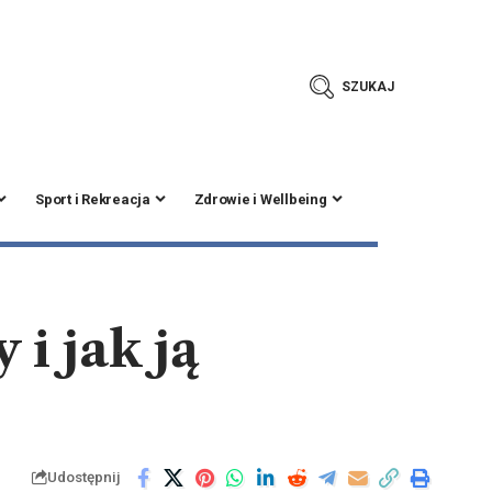
SZUKAJ
Sport i Rekreacja
Zdrowie i Wellbeing
 i jak ją
Udostępnij