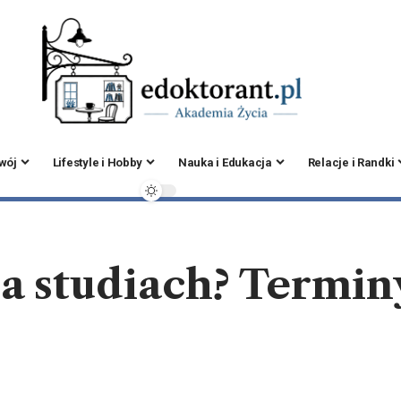
zwój
Lifestyle i Hobby
Nauka i Edukacja
Relacje i Randki
na studiach? Terminy