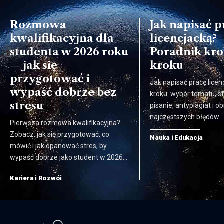
Rozmowa
Jak napisać p
kwalifikacyjna dla
licencjacką?
studenta w 2026 roku
Poradnik kro
— jak się
kroku
przygotować i
Jak napisać pracę licen
wypaść dobrze bez
kroku: wybór tematu, st
stresu
pisanie, antyplagiat i ob
najczęstszych błędów.
Pierwsza rozmowa kwalifikacyjna?
Zobacz, jak się przygotować, co
Nauka i Edukacja
mówić i jak opanować stres, by
wypaść dobrze jako student w 2026…
Kariera i Rozwój