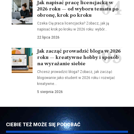
Jak napisać pracę licencjacką w
2026 roku — od wyboru tematu po
obronę, krok po kroku
Czeka Cię praca licencjacka? Zobacz, jak ją
napisać krok po kroku w 2026 roku: wybór…
22 lipca 2026
Jak zacząć prowadzić bloga w 2026
roku — kreatywne hobby i sposób
na wyrażanie siebie
Chcesz prowadzić bloga? Zobacz, jak zacząć
blogowanie jako student w 2026 roku i rozwijać
kreatywne…
5 sierpnia 2026
CIEBIE TEŻ MOŻE SIĘ PODOBAĆ