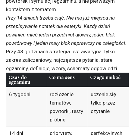
powtórek i symulacji egzaminu, a nie pierwszym
kontaktem z tematem.
Przy 14 dniach trzeba ciąć. Nie ma już miejsca na
przepisywanie notatek dla estetyki. Każdy dzień
powinien mieć jeden przedmiot główny, jeden blok
powtórkowy i jeden mały blok naprawczy na zaległości.
Przy 48 godzinach strategia jest awaryjna: tylko
zakres zaliczeniowy, najczęstsze pytania, stare
egzaminy, definicje, wzory, schematy odpowiedzi.
Czas do
Co ma sens
Czego unikać
egzaminu
6 tygodni
rozłożenie
uczenie się
tematów,
tylko przez
powtórki, testy
czytanie
próbne
14 dni
priorytety,
perfekcyjnych