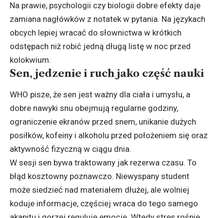
Na prawie, psychologii czy biologii dobre efekty daje
zamiana nagłówków z notatek w pytania. Na językach
obcych lepiej wracać do słownictwa w krótkich
odstępach niż robić jedną długą listę w noc przed
kolokwium.
Sen, jedzenie i ruch jako część nauki
WHO pisze, że sen jest ważny dla ciała i umysłu, a
dobre nawyki snu obejmują regularne godziny,
ograniczenie ekranów przed snem, unikanie dużych
posiłków, kofeiny i alkoholu przed położeniem się oraz
aktywność fizyczną w ciągu dnia.
W sesji sen bywa traktowany jak rezerwa czasu. To
błąd kosztowny poznawczo. Niewyspany student
może siedzieć nad materiałem dłużej, ale wolniej
koduje informacje, częściej wraca do tego samego
akapitu i gorzej reguluje emocje. Wtedy stres rośnie