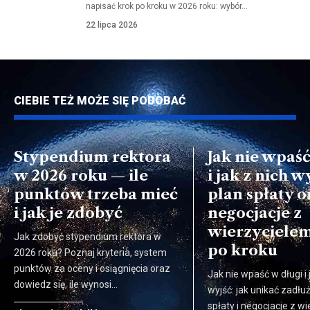
napisać krok po kroku w 2026 roku: wybór…
22 lipca 2026
CIEBIE TEŻ MOŻE SIĘ PODOBAĆ
Stypendium rektora
Jak nie wpaść
w 2026 roku — ile
i jak z nich w
punktów trzeba mieć
plan spłaty o
i jak je zdobyć
negocjacje z
wierzyciele
Jak zdobyć stypendium rektora w
po kroku
2026 roku? Poznaj kryteria, system
punktów za oceny i osiągnięcia oraz
Jak nie wpaść w długi i 
dowiedz się, ile wynosi…
wyjść: jak unikać zadłuż
spłaty i negocjacje z w