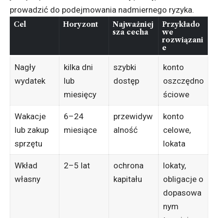
prowadzić do podejmowania nadmiernego ryzyka.
Cel
Horyzont
Najważniej
Przykłado
sza cecha
we
rozwiązani
e
Nagły
kilka dni
szybki
konto
wydatek
lub
dostęp
oszczędno
miesięcy
ściowe
Wakacje
6–24
przewidyw
konto
lub zakup
miesiące
alność
celowe,
sprzętu
lokata
Wkład
2–5 lat
ochrona
lokaty,
własny
kapitału
obligacje o
dopasowa
nym