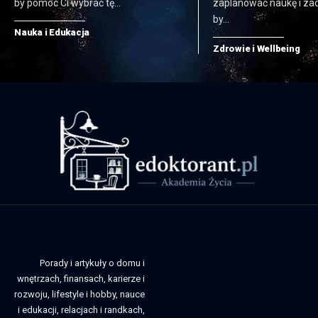
by pomóc Ci wybrać tę…
zaplanować naukę i zad
by…
Nauka i Edukacja
Zdrowie i Wellbeing
Porady i artykuły o domu i
wnętrzach, finansach, karierze i
rozwoju, lifestyle i hobby, nauce
i edukacji, relacjach i randkach,