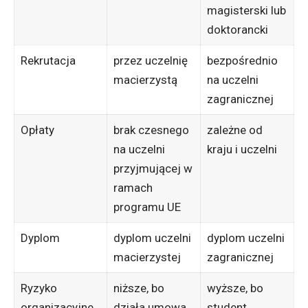
magisterski lub
doktorancki
Rekrutacja
przez uczelnię
bezpośrednio
macierzystą
na uczelni
zagranicznej
Opłaty
brak czesnego
zależne od
na uczelni
kraju i uczelni
przyjmującej w
ramach
programu UE
Dyplom
dyplom uczelni
dyplom uczelni
macierzystej
zagranicznej
Ryzyko
niższe, bo
wyższe, bo
organizacyjne
działa umowa
student