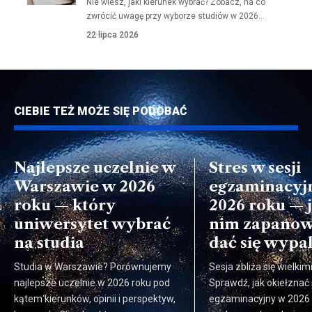
Nie wiesz, jaki kierunek wybrać? Zobacz, na co
zwrócić uwagę przy wyborze studiów w 2026…
22 lipca 2026
CIEBIE TEŻ MOŻE SIĘ PODOBAĆ
Najlepsze uczelnie w
Stres w sesji
Warszawie w 2026
egzaminacyj
roku — który
2026 roku — 
uniwersytet wybrać
nim zapanowa
na studia
dać się wypa
Studia w Warszawie? Porównujemy
Sesja zbliża się wielki
najlepsze uczelnie w 2026 roku pod
Sprawdź, jak okiełznać 
kątem kierunków, opinii i perspektyw,
egzaminacyjny w 2026 