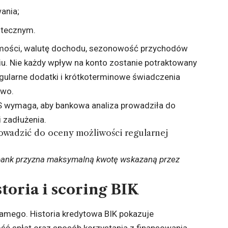
ania;
otecznym.
omości, walutę dochodu, sezonowość przychodów
iu. Nie każdy wpływ na konto zostanie potraktowany
gularne dodatki i krótkoterminowe świadczenia
owo.
S
wymaga, aby bankowa analiza prowadziła do
 zadłużenia.
owadzić do oceny możliwości regularnej
 bank przyzna maksymalną kwotę wskazaną przez
toria i scoring BIK
samego. Historia kredytowa BIK pokazuje
ść spłat oraz sposób korzystania z finansowania.