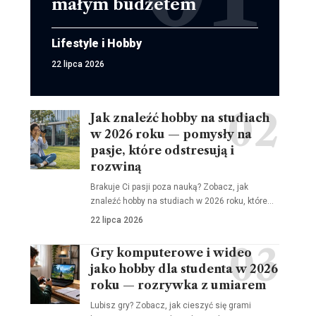
małym budżetem
Lifestyle i Hobby
22 lipca 2026
Jak znaleźć hobby na studiach
w 2026 roku — pomysły na
pasje, które odstresują i
rozwiną
Brakuje Ci pasji poza nauką? Zobacz, jak
znaleźć hobby na studiach w 2026 roku, które…
22 lipca 2026
Gry komputerowe i wideo
jako hobby dla studenta w 2026
roku — rozrywka z umiarem
Lubisz gry? Zobacz, jak cieszyć się grami