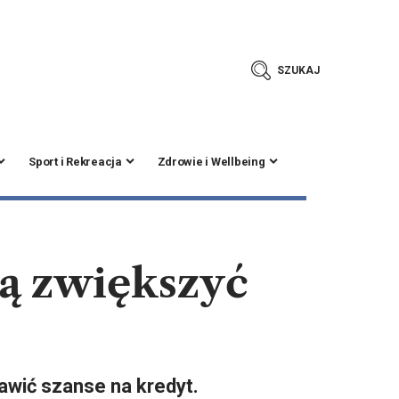
SZUKAJ
Sport i Rekreacja
Zdrowie i Wellbeing
ją zwiększyć
rawić szanse na kredyt.