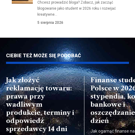
Chcesz prowadzić bloga? Zobacz, jak zacząć
blogowanie jako student w 2026 roku i rozwijać
kreatywne…
5 sierpnia 2026
CIEBIE TEŻ MOŻE SIĘ PODOBAĆ
Jak złożyć
Finanse stud
reklamację towaru:
Polsce w 202
prawa przy
stypendia, k
wadliwym
bankowe i
produkcie, terminy i
oszczędzanie
odpowiedź
dzień
sprzedawcy 14 dni
Jak ogarnąć finanse na