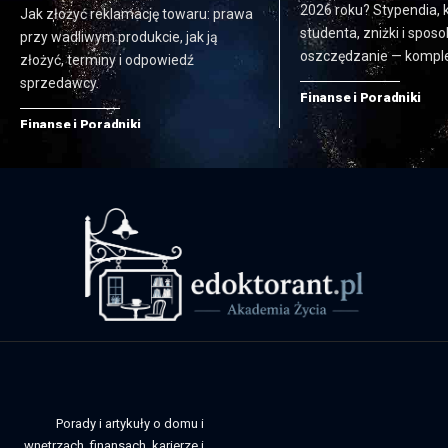
2026 roku? Stypendia, 
Jak złożyć reklamację towaru: prawa
studenta, zniżki i spos
przy wadliwym produkcie, jak ją
oszczędzanie — komple
złożyć, terminy i odpowiedź
sprzedawcy.
Finanse i Poradniki
Finanse i Poradniki
Porady i artykuły o domu i
wnętrzach, finansach, karierze i