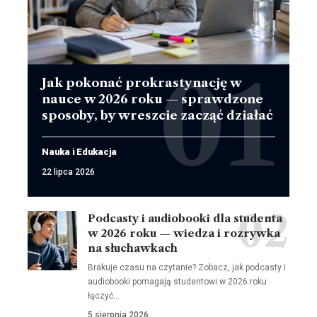
Jak pokonać prokrastynację w
nauce w 2026 roku — sprawdzone
sposoby, by wreszcie zacząć działać
Nauka i Edukacja
22 lipca 2026
Podcasty i audiobooki dla studenta
w 2026 roku — wiedza i rozrywka
na słuchawkach
Brakuje czasu na czytanie? Zobacz, jak podcasty i
audiobooki pomagają studentowi w 2026 roku
łączyć…
5 sierpnia 2026